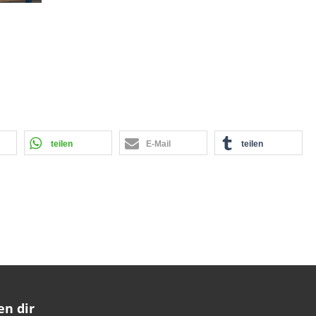
teilen
E-Mail
teilen
en dir