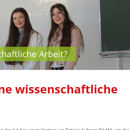
haftliche Arbeit?
ine wissenschaftliche
nnen der 4 A bei einem Vortrag von Tatjana Aubram BA MA von der