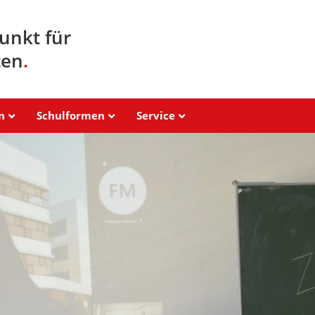
unkt für
ten
.
n
Schulformen
Service