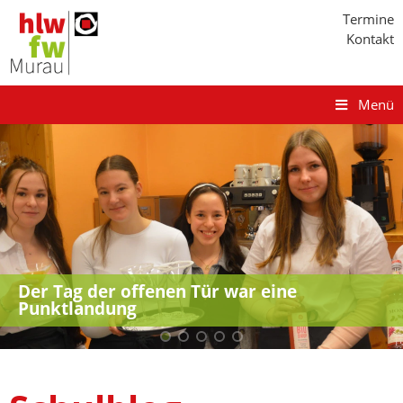
Termine
Kontakt
Menü
Der Tag der offenen Tür war eine
Kreativwettbewerb: Song für die Region
Punktlandung
Murau Murtal
Austausch in Lleida, Spanien
Tag der offenen Tür 2025
Hautkrebsprävention