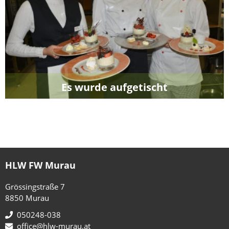
Es wurde aufgetischt
HLW FW Murau
Grössingstraße 7
8850 Murau
050248-038
office@hlw-murau.at