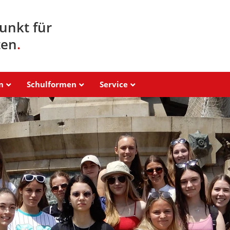
unkt für
ten
.
n
Schulformen
Service