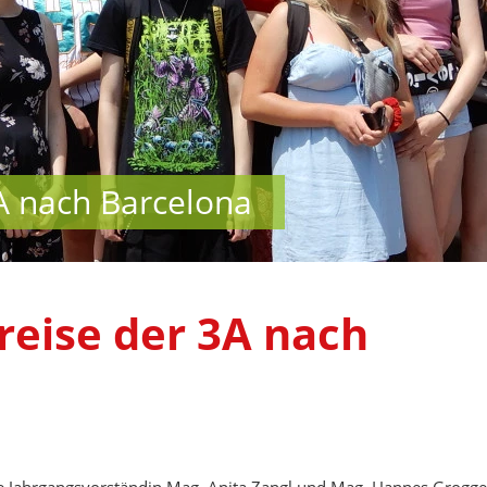
3A nach Barcelona
reise der 3A nach
ie Jahrgangsvorständin Mag. Anita Zangl und Mag. Hannes Grogge