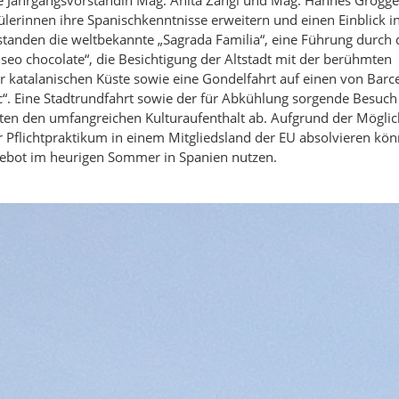
ülerinnen ihre Spanischkenntnisse erweitern und einen Einblick in
nden die weltbekannte „Sagrada Familia“, eine Führung durch 
eo chocolate“, die Besichtigung der Altstadt mit der berühmten
der katalanischen Küste sowie eine Gondelfahrt auf einen von Barc
c“. Eine Stadtrundfahrt sowie der für Abkühlung sorgende Besuch
en den umfangreichen Kulturaufenthalt ab. Aufgrund der Möglic
Pflichtpraktikum in einem Mitgliedsland der EU absolvieren kön
ebot im heurigen Sommer in Spanien nutzen.