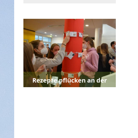
Rezepte pflücken an der
HLW/FW Murau