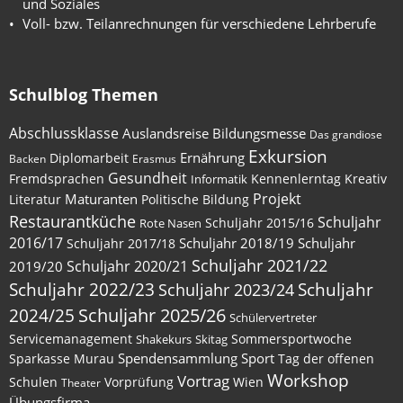
und Soziales
Voll- bzw. Teilanrechnungen für verschiedene Lehrberufe
Schulblog Themen
Abschlussklasse
Auslandsreise
Bildungsmesse
Das grandiose
Exkursion
Ernährung
Diplomarbeit
Backen
Erasmus
Gesundheit
Fremdsprachen
Kennenlerntag
Kreativ
Informatik
Maturanten
Projekt
Literatur
Politische Bildung
Restaurantküche
Schuljahr
Schuljahr 2015/16
Rote Nasen
2016/17
Schuljahr 2018/19
Schuljahr
Schuljahr 2017/18
Schuljahr 2021/22
Schuljahr 2020/21
2019/20
Schuljahr
Schuljahr 2022/23
Schuljahr 2023/24
2024/25
Schuljahr 2025/26
Schülervertreter
Servicemanagement
Sommersportwoche
Shakekurs
Skitag
Spendensammlung
Sport
Sparkasse Murau
Tag der offenen
Workshop
Vortrag
Schulen
Vorprüfung
Wien
Theater
Übungsfirma