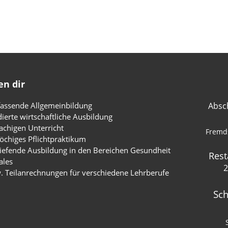
en dir
assende Allgemeinbildung
Absc
dierte wirtschaftliche Ausbildung
chigen Unterricht
Fremd
öchiges Pflichtpraktikum
tiefende Ausbildung in den Bereichen Gesundheit
Rest
ales
2
w. Teilanrechnungen für verschiedene Lehrberufe
Sch