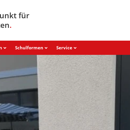
unkt für
ten
.
n
Schulformen
Service