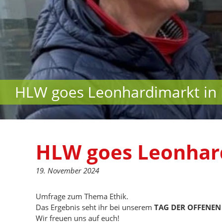
HLW goes Leonhardimarkt in
HLW goes Leonhar
19. November 2024
Umfrage zum Thema Ethik.
Das Ergebnis seht ihr bei unserem
TAG DER OFFENEN 
Wir freuen uns auf euch!